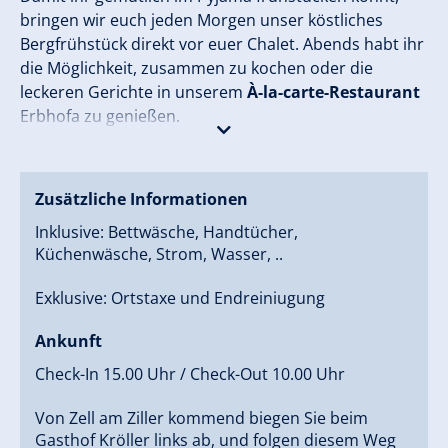
bringen wir euch jeden Morgen unser köstliches
Bergfrühstück direkt vor euer Chalet. Abends habt ihr
die Möglichkeit, zusammen zu kochen oder die
leckeren Gerichte in unserem
À-la-carte-Restaurant
Erbhofa zu genießen.
In jedem der Family Chalets im Farm Resort
Geislerhof wartet außerdem ein
privater Spa-Bereich
Zusätzliche Informationen
mit Sauna, freistehender Badewanne und
Hot-Pot
Inklusive: Bettwäsche, Handtücher,
unter freiem Himmel
auf euch!
Küchenwäsche, Strom, Wasser, ..
Exklusive: Ortstaxe und Endreiniugung
Ankunft
Check-In 15.00 Uhr / Check-Out 10.00 Uhr
Von Zell am Ziller kommend biegen Sie beim
Gasthof Kröller links ab, und folgen diesem Weg