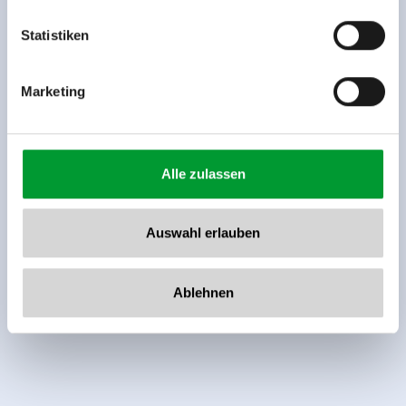
Tel: +43 5282 7165// info@zillertalarena.com
www.zillertalarena.com
Statistiken
Marketing
Alle zulassen
Auswahl erlauben
Ablehnen