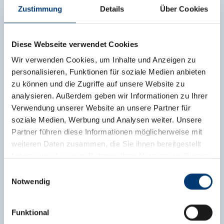
Zustimmung
Details
Über Cookies
Diese Webseite verwendet Cookies
Wir verwenden Cookies, um Inhalte und Anzeigen zu
personalisieren, Funktionen für soziale Medien anbieten
Diese Unterkunft wurde außerhalb des
zu können und die Zugriffe auf unsere Website zu
Buchungssystems bewertet. TrustYou sammelt diese
analysieren. Außerdem geben wir Informationen zu Ihrer
Bewertungen und errechnet einen Durchschnitt der
Verwendung unserer Website an unsere Partner für
Bewertungsresultate.
soziale Medien, Werbung und Analysen weiter. Unsere
Partner führen diese Informationen möglicherweise mit
weiteren Daten zusammen, die Sie ihnen bereitgestellt
haben oder die sie im Rahmen Ihrer Nutzung der Dienste
gesammelt haben.
Einwilligungsauswahl
Notwendig
Medieninhaber & Herausgeber:
Zeller Bergbahnen Zillertal GmbH & Co KG
Funktional
Rohr 23// A-6280 Zell am Ziller