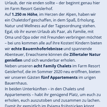
Urlaub, der nie enden sollte – der beginnt genau hier
im Farm Resort Geislerhof.
Auf
1.250 m Höhe
, im Herzen der Alpen, haben wir
ein Chaletdorf geschaffen, in dem Spaß, Erholung,
Natur und Wellness auf der Tagesordnung stehen.
Egal, ob ihr euren Urlaub als Paar, als Familie, mit
Oma und Opa oder mit Freunden verbringen möchtet
– bei uns kommen alle auf ihre Kosten! Kindern bieten
wir
echte Bauernhoferlebnisse
und spannende
Abenteuer, Erwachsene können die
Zillertaler Natur
genießen
und sich wunderbar erholen.
Neben unseren
acht Family Chalets
im Farm Resort
Geislerhof, die im Sommer 2020 neu eröffnen, bieten
wir unseren Gästen
fünf Appartements
im urigen
Bauernhaus.
In beiden Unterkünften – in den Chalets und
Appartements – habt ihr genügend Platz, um euch zu
erholen, euch auszutoben und zusammen zu lachen.
Damit ihr gemütlich im Pyjama frühstücken könnt,