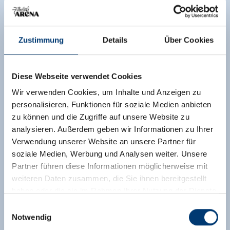
Zimmergröße:
55 m² |
Belegung:
1 - 6 Personen
|
Schlafzimmer:
2
Eine vollständig ausgestattete Küche und
Zustimmung
Details
Über Cookies
bequeme Sitzgelegenheiten lassen ebenso das
schnelle Zubereiten einer kleiner Mahlzeit, wie
auch das entspannte drinnen oder draußen
Diese Webseite verwendet Cookies
sitzen zu. Die hellen Räumlichkeiten strahlen
Wir verwenden Cookies, um Inhalte und Anzeigen zu
durch die Kombination aus Holzmöbeln und
personalisieren, Funktionen für soziale Medien anbieten
dekorativen Stoffen eine sehr stilvolle
zu können und die Zugriffe auf unsere Website zu
Gemütlichkeit aus, die den integrierten Kamin
analysieren. Außerdem geben wir Informationen zu Ihrer
zusätzlich verstärkt wird. Die Aufteilung mit zwei
Verwendung unserer Website an unsere Partner für
Schlafzimmern und einem großen Badezimmer
soziale Medien, Werbung und Analysen weiter. Unsere
macht die Ferienwohnung Clara 206 ganz
Partner führen diese Informationen möglicherweise mit
besonders für Familien mit Kindern attraktiv.
weiteren Daten zusammen, die Sie ihnen bereitgestellt
Durch die ideale Lage am Skiweg, ist es NICHT
haben oder die sie im Rahmen Ihrer Nutzung der Dienste
möglich im Winter mit dem Auto bis zur
gesammelt haben.
Einwilligungsauswahl
Wohnung zu gelangen. Dieses wird in der
Notwendig
Tiefgarage geparkt und man gelangt nur zu Fuß
Medieninhaber & Herausgeber: