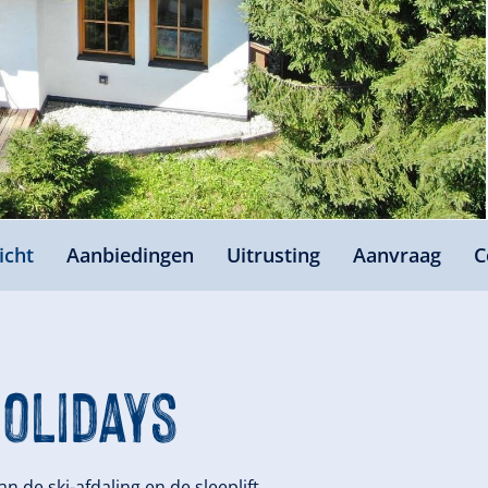
icht
Aanbiedingen
Uitrusting
Aanvraag
C
Holidays
an de ski-afdaling en de sleeplift