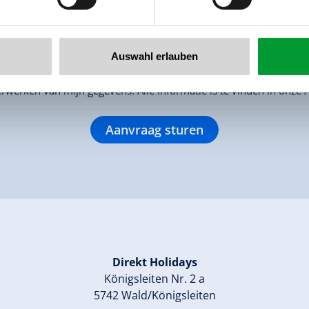
Auswahl erlauben
rwerken van mijn gegevens. Alle informatie is te vinden in onze
Aanvraag sturen
Direkt Holidays
Königsleiten Nr. 2 a
5742 Wald/Königsleiten