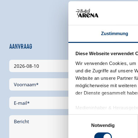
Zustimmung
Aanvraag
Diese Webseite verwendet 
Wir verwenden Cookies, um I
und die Zugriffe auf unsere 
Website an unsere Partner fü
Voornaam*
möglicherweise mit weiteren
der Dienste gesammelt habe
E-mail*
Medieninhaber & Herausgebe
Zeller Bergbahnen Zillert
Einwilligungsauswahl
Bericht
Rohr 23// A-6280 Zell am Zill
Notwendig
Tel: +43 5282 7165// info@zi
www.zillertalarena.com