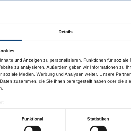
Details
Cookies
nhalte und Anzeigen zu personalisieren, Funktionen für soziale
Website zu analysieren. Außerdem geben wir Informationen zu I
r soziale Medien, Werbung und Analysen weiter. Unsere Partner
Achternaam*
 Daten zusammen, die Sie ihnen bereitgestellt haben oder die s
n.
Telefoon (voor feedback)
r:
al GmbH & Co KG
er
Funktional
Statistiken
llertalarena.com