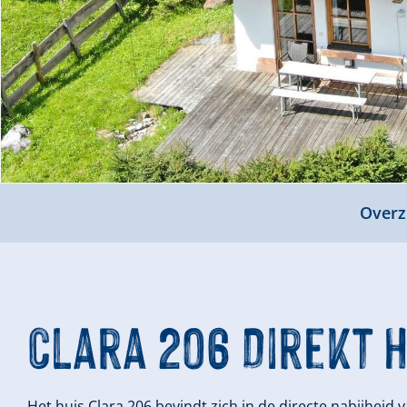
Overz
Clara 206 Direkt 
Het huis Clara 206 bevindt zich in de directe nabijheid v