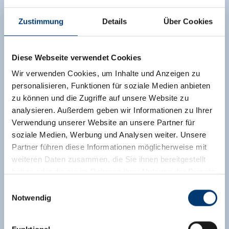
Top 1 ist eine von nur zwei Wohnungen in
Zustimmung
Details
Über Cookies
diesem kleinen Ferienhaus und überzeugt durch
eine stilsichere, sehr schön aufeinander
abgestimmte Einrichtung. Eine moderne,
Diese Webseite verwendet Cookies
vollständig ausgestattete Küche und moderne
Badezimmer mit Natursteinfliesen runden die
Wir verwenden Cookies, um Inhalte und Anzeigen zu
optische Wirkung des Raumkonzepts ab. Das
personalisieren, Funktionen für soziale Medien anbieten
Platzangebot ist großzügig bemessen und
zu können und die Zugriffe auf unsere Website zu
eignet sich für Familien und Paare
analysieren. Außerdem geben wir Informationen zu Ihrer
gleichermaßen – drei der insgesamt vier
Verwendung unserer Website an unsere Partner für
Schlafzimmer sind mit gemütlichen
soziale Medien, Werbung und Analysen weiter. Unsere
Doppelbetten ausgestattet.
Partner führen diese Informationen möglicherweise mit
weiteren Daten zusammen, die Sie ihnen bereitgestellt
Ausstattung
haben oder die sie im Rahmen Ihrer Nutzung der Dienste
Verfügbarkeitskalender
gesammelt haben.
Einwilligungsauswahl
Notwendig
Medieninhaber & Herausgeber:
Zeller Bergbahnen Zillertal GmbH & Co KG