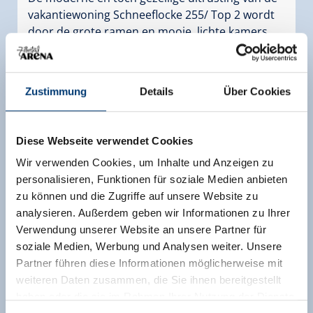
vakantiewoning Schneeflocke 255/ Top 2 wordt
door de grote ramen en mooie, lichte kamers
duidelijk ondersteund. De kamerindeling maakt
comfortabel wonen en vakantie vieren voor
families met kinderen of kleinere groepen
Zustimmung
Details
Über Cookies
mogelijk. Het grote balkon op het zuiden biedt
een geweldig uitzicht op de bergen van de Hohe
Tauern. Wie hier zit, krijgt echt zin om de
Diese Webseite verwendet Cookies
volgende skidag een nieuw traject van het grote
Wir verwenden Cookies, um Inhalte und Anzeigen zu
skigebied te ontdekken.
personalisieren, Funktionen für soziale Medien anbieten
Uitrusting
zu können und die Zugriffe auf unsere Website zu
Beschikbaarheidskalender
analysieren. Außerdem geben wir Informationen zu Ihrer
Verwendung unserer Website an unsere Partner für
soziale Medien, Werbung und Analysen weiter. Unsere
Partner führen diese Informationen möglicherweise mit
weiteren Daten zusammen, die Sie ihnen bereitgestellt
Andere kamers en appartementen
haben oder die sie im Rahmen Ihrer Nutzung der Dienste