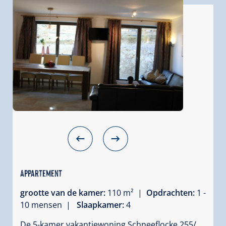
Appartement
grootte van de kamer:
110 m² |
Opdrachten:
1 -
10 mensen |
Slaapkamer:
4
De 5-kamer vakantiewoning Schneeflocke 255/