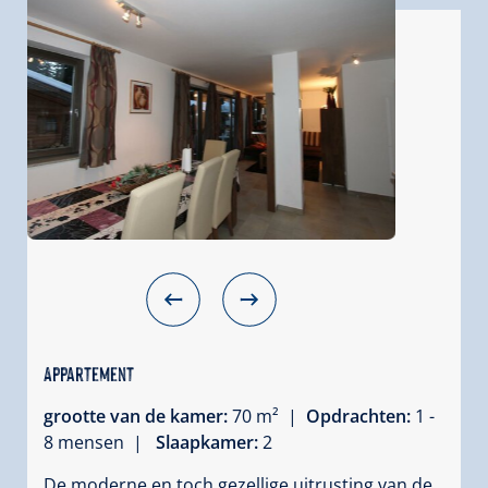
Appartement
grootte van de kamer:
70 m² |
Opdrachten:
1 -
8 mensen |
Slaapkamer:
2
De moderne en toch gezellige uitrusting van de