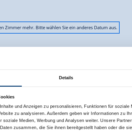
ien Zimmer mehr. Bitte wählen Sie ein anderes Datum aus.
Bergliebe Apartments - Top 1
Details
Zimmergröße:
60 m² |
Belegung:
1 - 5 
Cookies
Unsere
Ferienwohnung
bietet mit ihren 
nhalte und Anzeigen zu personalisieren, Funktionen für soziale
Ferienwohnung besteht aus einer Wohnk
Website zu analysieren. Außerdem geben wir Informationen zu I
Balkon.
r soziale Medien, Werbung und Analysen weiter. Unsere Partner
 Daten zusammen, die Sie ihnen bereitgestellt haben oder die s
Eigenes Abteil im Skikeller mit Skisc