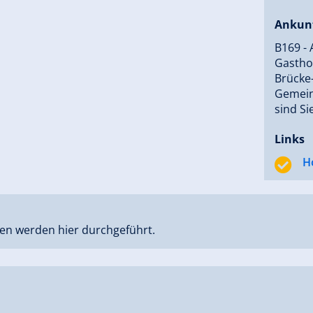
Ankun
B169 - 
Gastho
Brücke-
Gemein
sind Si
Links
H
en werden hier durchgeführt.