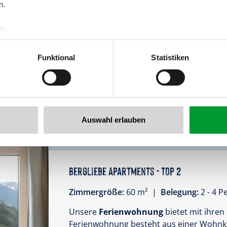
n.
2 kostenlose Parkplätze pro Ferien
r:
Achtung: Bei Anreise sind 200EUR Siche
al GmbH & Co KG
werden nach Check out, sofern keine M
er
Funktional
Statistiken
zurück überwiesen.
llertalarena.com
Ausstattung
Verfügbarkeitskalender
Auswahl erlauben
Bergliebe Apartments - Top 2
Zimmergröße:
60 m² |
Belegung:
2 - 4 
Unsere
Ferienwohnung
bietet mit ihren 
Ferienwohnung besteht aus einer Wohnk