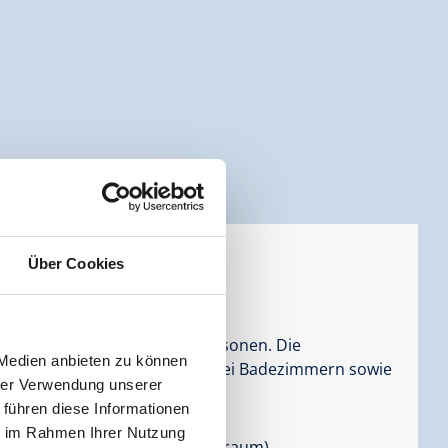
Über Cookies
Personen |
Schlafzimmer:
2
ca. 60m² Platz für bis zu 5 Personen. Die
 Medien anbieten zu können
üche, zwei Schlafzimmern, zwei Badezimmern sowie
hrer Verwendung unserer
 führen diese Informationen
ie im Rahmen Ihrer Nutzung
huhtrockner (im Sommer Fahrradraum)