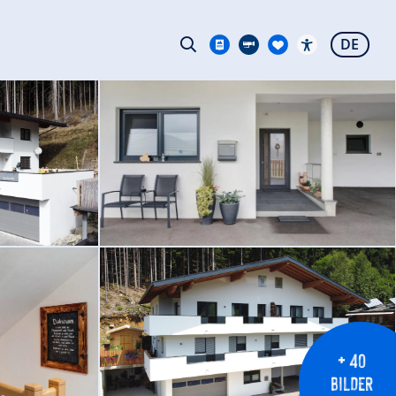
DE
+ 40
BILDER