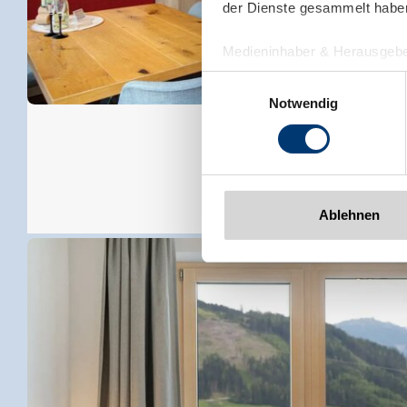
der Dienste gesammelt habe
Medieninhaber & Herausgebe
Zeller Bergbahnen Zillert
Einwilligungsauswahl
Rohr 23// A-6280 Zell am Zill
Notwendig
Tel: +43 5282 7165// info@zi
www.zillertalarena.com
Ablehnen