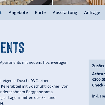
t
Angebote
Karte
Ausstattung
Anfrage
ments
2 Apartments mit neuem, hochwertigen
Zusätz
Achtun
€200,0
t eigener Dusche/WC, einer
Check 
Kellerabteil mit Skischuhtrockner. Von
wunderschönem Bergpanorama.
inkl. H
ger Lage, inmitten des Ski- und
he.