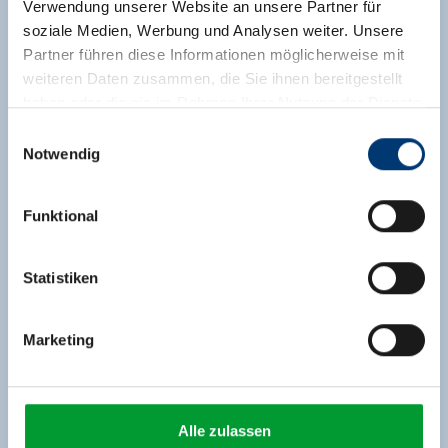
Verwendung unserer Website an unsere Partner für
soziale Medien, Werbung und Analysen weiter. Unsere
Partner führen diese Informationen möglicherweise mit
weiteren Daten zusammen, die Sie ihnen bereitgestellt
haben oder die sie im Rahmen Ihrer Nutzung der Dienste
gesammelt haben.
Einwilligungsauswahl
Notwendig
Medieninhaber & Herausgeber:
Zeller Bergbahnen Zillertal GmbH & Co KG
Funktional
Rohr 23// A-6280 Zell am Ziller
Tel: +43 5282 7165// info@zillertalarena.com
www.zillertalarena.com
Statistiken
Marketing
Alle zulassen