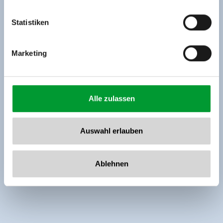
Tel: +43 5282 7165// info@zillertalarena.com
www.zillertalarena.com
Statistiken
Marketing
Alle zulassen
Auswahl erlauben
Ablehnen