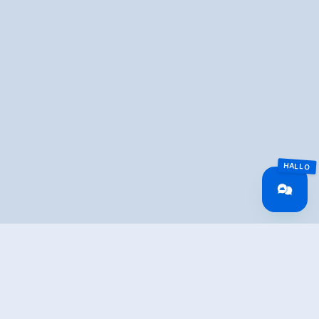
Überblick
Gehzeit
00:47 h
Routenlänge
2.53 km