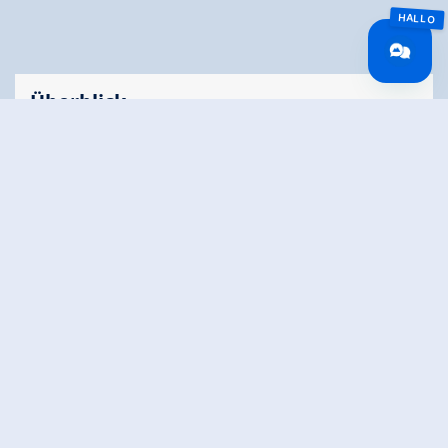
Überblick
Gehzeit
04:30 h
Routenlänge
5.44 km
Schwierigkeit
Schwer
Höhenmeter
905 hm
Bergauf
Höhenmeter
64 hm
Bergab
Höchster Punkt
2469 m
Route Start
Königsleiten
Route Ende
Königsleiten