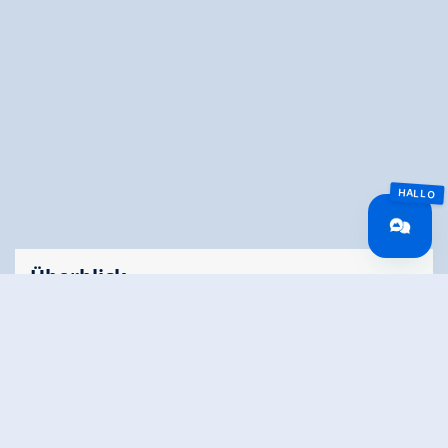
Überblick
Fahrzeit
24.66 km
Routenlänge
24.66 km
Schwierigkeit
Mittel
Rundtour
Nein
Höhenmeter