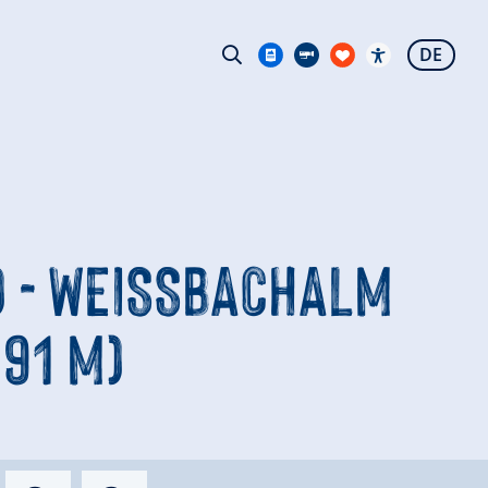
DE
- WEISSBACHALM (
91 M)