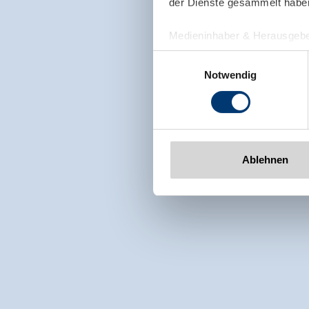
der Dienste gesammelt habe
Medieninhaber & Herausgebe
Zeller Bergbahnen Zillert
Einwilligungsauswahl
Rohr 23// A-6280 Zell am Zill
Notwendig
Tel: +43 5282 7165// info@zi
www.zillertalarena.com
Ablehnen