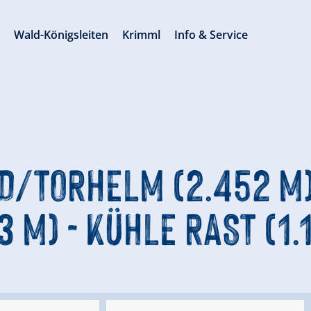
s
Wald-Königsleiten
Krimml
Info & Service
/TORHELM (2.452 M) 
 M) - KÜHLE RAST (1.1