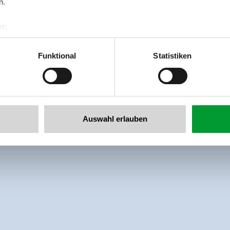
n.
r:
al GmbH & Co KG
er
Funktional
Statistiken
llertalarena.com
Auswahl erlauben