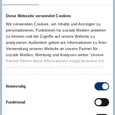
Diese Webseite verwendet Cookies
Wir verwenden Cookies, um Inhalte und Anzeigen zu
personalisieren, Funktionen für soziale Medien anbieten
zu können und die Zugriffe auf unsere Website zu
analysieren. Außerdem geben wir Informationen zu Ihrer
Verwendung unserer Website an unsere Partner für
soziale Medien, Werbung und Analysen weiter. Unsere
Partner führen diese Informationen möglicherweise mit
weiteren Daten zusammen, die Sie ihnen bereitgestellt
haben oder die sie im Rahmen Ihrer Nutzung der Dienste
gesammelt haben.
Einwilligungsauswahl
Notwendig
Medieninhaber & Herausgeber:
Zeller Bergbahnen Zillertal GmbH & Co KG
Funktional
Rohr 23// A-6280 Zell am Ziller
Tel: +43 5282 7165// info@zillertalarena.com