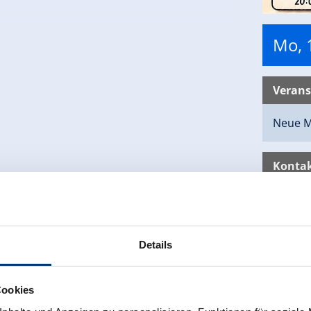
Mo, 
Verans
Neue M
Kontak
Theater
Zell am 
6280 Ze
Details
+43 66
www.the
Cookies