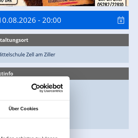
10.08.2026
- 20:00
taltungsort
ittelschule
Zell am Ziller
tinfo
verein Zell am Ziller
Ziller
ll am Ziller
Über Cookies
64 3955098
aterverein-zell.at