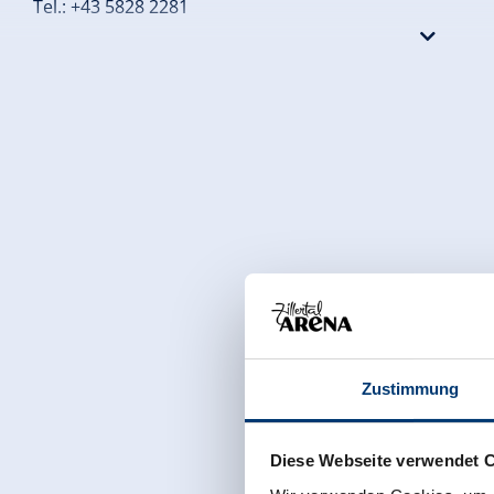
Tel.: +43 5828 2281
Eine Komödie von Stefan Vögel
Regie: Silke Sturm
Regieassistenz: Doris Plörer
Zustimmung
Diese Webseite verwendet 