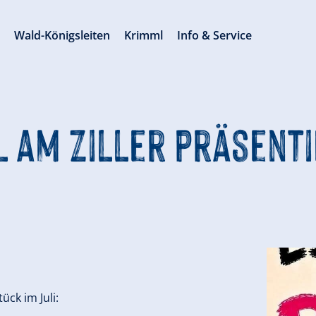
s
Wald-Königsleiten
Krimml
Info & Service
 am Ziller präsentie
ück im Juli: