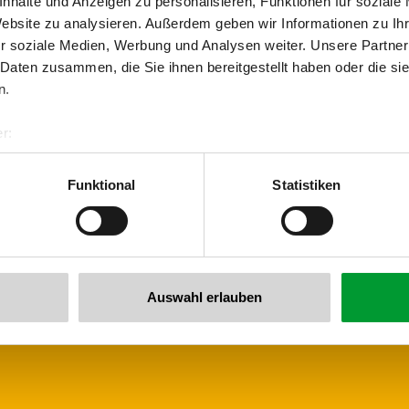
nhalte und Anzeigen zu personalisieren, Funktionen für soziale
Website zu analysieren. Außerdem geben wir Informationen zu I
Zurück zur Übersicht
r soziale Medien, Werbung und Analysen weiter. Unsere Partner
 Daten zusammen, die Sie ihnen bereitgestellt haben oder die s
n.
r:
al GmbH & Co KG
er
Funktional
Statistiken
llertalarena.com
 newsletter anmelden!
Auswahl erlauben