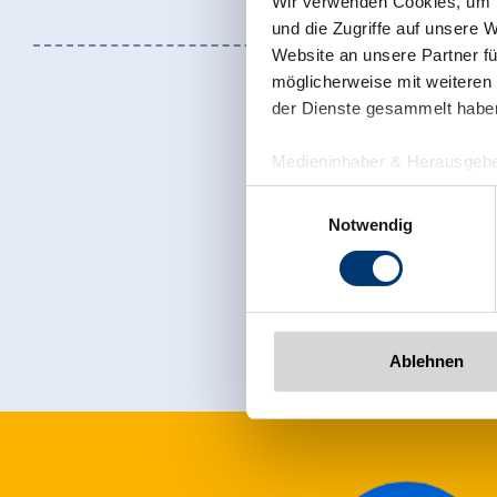
Wir verwenden Cookies, um I
und die Zugriffe auf unsere 
Website an unsere Partner fü
möglicherweise mit weiteren
der Dienste gesammelt habe
Medieninhaber & Herausgebe
Zeller Bergbahnen Zillert
Einwilligungsauswahl
Rohr 23// A-6280 Zell am Zill
Notwendig
Tel: +43 5282 7165// info@zi
Jetzt für den
www.zillertalarena.com
Ablehnen