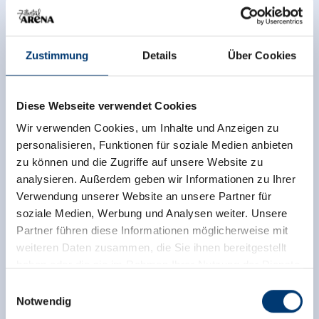
Mon, 10.08.2026
- 20:00
Zustimmung
Details
Über Cookies
Event destination
Diese Webseite verwendet Cookies
Wir verwenden Cookies, um Inhalte und Anzeigen zu
Neue Mittelschule
Zell am Ziller
personalisieren, Funktionen für soziale Medien anbieten
zu können und die Zugriffe auf unsere Website zu
Contact
analysieren. Außerdem geben wir Informationen zu Ihrer
Verwendung unserer Website an unsere Partner für
Theaterverein Zell am Ziller
soziale Medien, Werbung und Analysen weiter. Unsere
Zell am Ziller
Partner führen diese Informationen möglicherweise mit
6280 Zell am Ziller
weiteren Daten zusammen, die Sie ihnen bereitgestellt
haben oder die sie im Rahmen Ihrer Nutzung der Dienste
+43 6664 3955098
gesammelt haben.
www.theaterverein-zell.at
Einwilligungsauswahl
Notwendig
Medieninhaber & Herausgeber: