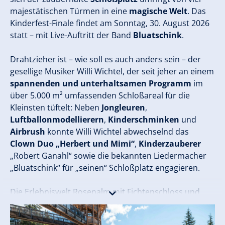
majestätischen Türmen in eine
magische Welt
. Das
Kinderfest-Finale findet am Sonntag, 30. August 2026
statt – mit Live-Auftritt der Band
Bluatschink
.
Drahtzieher ist – wie soll es auch anders sein – der
gesellige Musiker Willi Wichtel, der seit jeher an einem
spannenden und unterhaltsamen Programm
im
über 5.000 m² umfassenden Schloßareal für die
Kleinsten tüftelt: Neben
Jongleuren
,
Luftballonmodellierern
,
Kinderschminken
und
Airbrush
konnte Willi Wichtel abwechselnd das
Clown Duo „Herbert und Mimi“
,
Kinderzauberer
„Robert Ganahl“ sowie die bekannten Liedermacher
„Bluatschink“ für „seinen“ Schloßplatz engagieren.
Die Erlebniswelt Rosenalm mit Fichtenschloss und
Fichtensee ist mit der Rosenalmbahn in Zell am Ziller
zu erreichen. Der Eintritt ins Schloßareal wie die