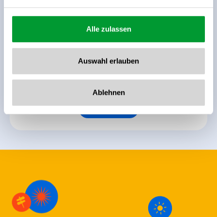
Zurück zur Übersicht
Alle zulassen
Auswahl erlauben
Jetzt für den newsletter
anmelden!
Ablehnen
Anmelden