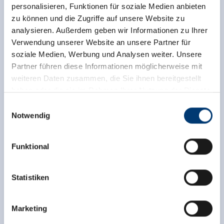
personalisieren, Funktionen für soziale Medien anbieten
zu können und die Zugriffe auf unsere Website zu
analysieren. Außerdem geben wir Informationen zu Ihrer
Verwendung unserer Website an unsere Partner für
soziale Medien, Werbung und Analysen weiter. Unsere
Partner führen diese Informationen möglicherweise mit
weiteren Daten zusammen, die Sie ihnen bereitgestellt
haben oder die sie im Rahmen Ihrer Nutzung der Dienste
gesammelt haben.
Einwilligungsauswahl
Notwendig
Medieninhaber & Herausgeber:
Zeller Bergbahnen Zillertal GmbH & Co KG
Funktional
Rohr 23// A-6280 Zell am Ziller
Tel: +43 5282 7165// info@zillertalarena.com
www.zillertalarena.com
Statistiken
Marketing