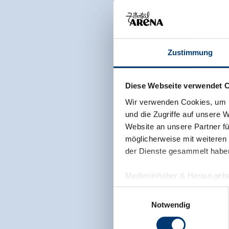
Zustimmung
Diese Webseite verwendet 
Wir verwenden Cookies, um I
und die Zugriffe auf unsere 
Website an unsere Partner fü
möglicherweise mit weiteren
der Dienste gesammelt habe
Medieninhaber & Herausgebe
Zeller Bergbahnen Zillert
Einwilligungsauswahl
Rohr 23// A-6280 Zell am Zill
Notwendig
Tel: +43 5282 7165// info@zi
www.zillertalarena.com