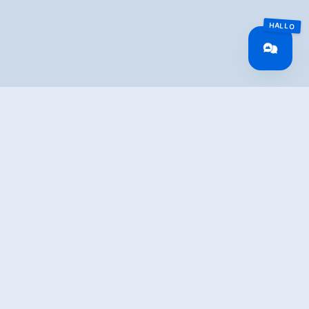
IBUNG
i der Kirche auf die B 165 entlang der alten