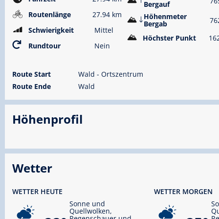
76
Bergauf
Routenlänge
27.94 km
Höhenmeter
76
Bergab
Schwierigkeit
Mittel
Höchster Punkt
16
Rundtour
Nein
Route Start
Wald - Ortszentrum
Route Ende
Wald
Höhenprofil
Wetter
WETTER HEUTE
WETTER MORGEN
Sonne und
S
Quellwolken,
Qu
Regenschauer und
R