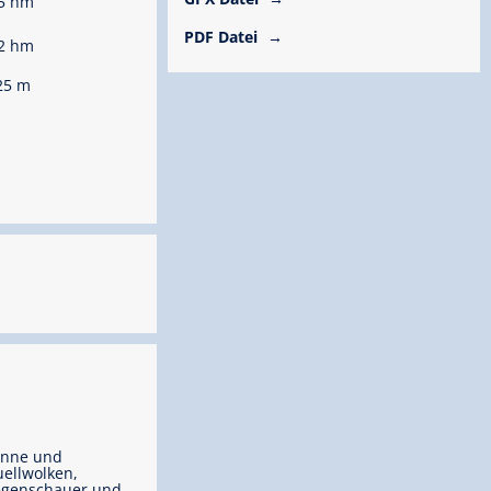
5 hm
PDF Datei
2 hm
25 m
onne und
ellwolken,
egenschauer und