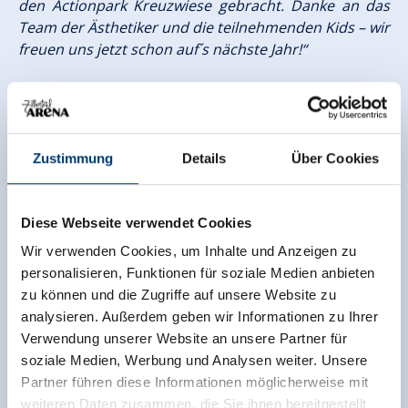
den Actionpark Kreuzwiese gebracht. Danke an das
Team der Ästhetiker und die teilnehmenden Kids – wir
freuen uns jetzt schon auf´s nächste Jahr!“
Der Actionpark Kreuzwiese in Zell bleibt jetzt bis Mitte
April geöffnet und wird täglich geshaped. Jede Woche
bietet die Zillertal Arena gratis Freestyle Coachings
mit der Ästhetiker Shredschool an. Der Treffpunkt für
Zustimmung
Details
Über Cookies
die Coachings ist immer dienstags um 11.00 Uhr an
den Tipis im Actionpark Kreuzwiese.
Diese Webseite verwendet Cookies
Auf dem Weg zum Gesamtsieg wurden die Karten
Wir verwenden Cookies, um Inhalte und Anzeigen zu
neu gemischt
personalisieren, Funktionen für soziale Medien anbieten
zu können und die Zugriffe auf unsere Website zu
Mit dem zweiten von vier Contest-Ergebnissen und
analysieren. Außerdem geben wir Informationen zu Ihrer
frisch vergebenen Punkten wurden in der Zillertal
Verwendung unserer Website an unsere Partner für
Arena die Karten neu gemischt. Das neue
soziale Medien, Werbung und Analysen weiter. Unsere
Gesamttourranking ist auf
https://valleyralley.at/
Partner führen diese Informationen möglicherweise mit
einsehbar. Die Gesamttoursieger werden nach dem
weiteren Daten zusammen, die Sie ihnen bereitgestellt