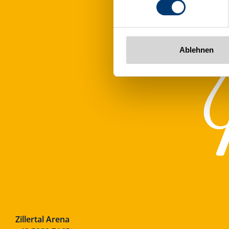
www.zillertalarena.com
Ablehnen
Zillertal Arena