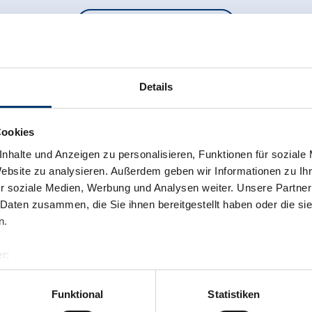
Zurück zur Übersicht
Details
Cookies
 newsletter anmelden!
nhalte und Anzeigen zu personalisieren, Funktionen für soziale
Website zu analysieren. Außerdem geben wir Informationen zu I
r soziale Medien, Werbung und Analysen weiter. Unsere Partner
 Daten zusammen, die Sie ihnen bereitgestellt haben oder die s
n.
r:
al GmbH & Co KG
er
Funktional
Statistiken
llertalarena.com