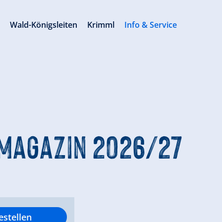
s
Wald-Königsleiten
Krimml
Info & Service
Magazin 2026/27
estellen