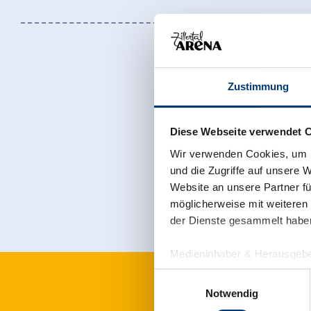
Zustimmung
Diese Webseite verwendet 
Jetzt für den
Wir verwenden Cookies, um I
und die Zugriffe auf unsere 
Website an unsere Partner fü
möglicherweise mit weiteren
der Dienste gesammelt habe
Medieninhaber & Herausgebe
Zeller Bergbahnen Zillert
Einwilligungsauswahl
Rohr 23// A-6280 Zell am Zill
Notwendig
Tel: +43 5282 7165// info@zi