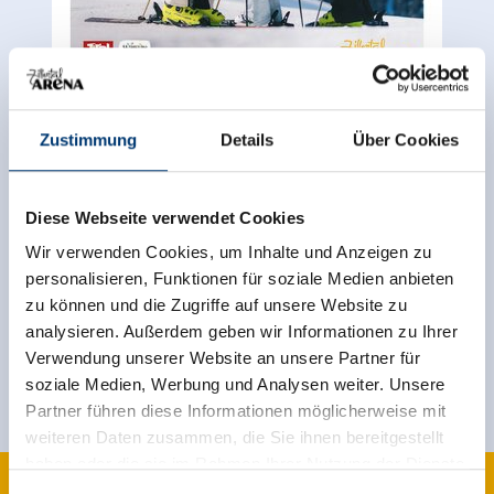
Zustimmung
Details
Über Cookies
Terug naar het overzicht
Diese Webseite verwendet Cookies
Wir verwenden Cookies, um Inhalte und Anzeigen zu
personalisieren, Funktionen für soziale Medien anbieten
Meld u nu aan voor de nieuwsbrief!
zu können und die Zugriffe auf unsere Website zu
analysieren. Außerdem geben wir Informationen zu Ihrer
Registreer
Verwendung unserer Website an unsere Partner für
soziale Medien, Werbung und Analysen weiter. Unsere
Partner führen diese Informationen möglicherweise mit
weiteren Daten zusammen, die Sie ihnen bereitgestellt
haben oder die sie im Rahmen Ihrer Nutzung der Dienste
gesammelt haben.