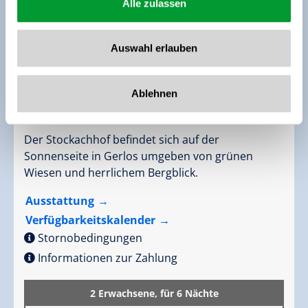
Alle zulassen
Auswahl erlauben
Appartement "Bergblick"
Ablehnen
Zimmergröße:
60 m² |
Belegung:
2 - 5 Personen
|
Schlafzimmer:
2
Der Stockachhof befindet sich auf der
Sonnenseite in Gerlos umgeben von grünen
Wiesen und herrlichem Bergblick.
Ausstattung
Verfügbarkeitskalender
Stornobedingungen
Informationen zur Zahlung
2 Erwachsene,
für 6 Nächte