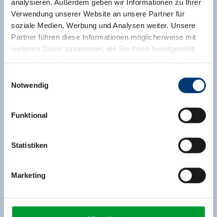
€ 1.458,20
analysieren. Außerdem geben wir Informationen zu Ihrer
ohne Verpflegung
Verwendung unserer Website an unsere Partner für
soziale Medien, Werbung und Analysen weiter. Unsere
Zur Buchung
Partner führen diese Informationen möglicherweise mit
weiteren Daten zusammen, die Sie ihnen bereitgestellt
haben oder die sie im Rahmen Ihrer Nutzung der Dienste
gesammelt haben.
Einwilligungsauswahl
Notwendig
Medieninhaber & Herausgeber:
Zeller Bergbahnen Zillertal GmbH & Co KG
Funktional
Rohr 23// A-6280 Zell am Ziller
Tel: +43 5282 7165// info@zillertalarena.com
www.zillertalarena.com
Statistiken
Marketing