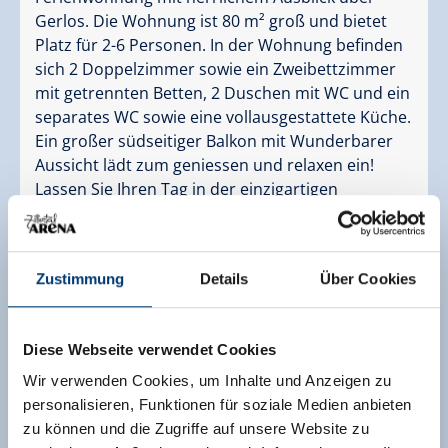
Gerlos. Die Wohnung ist 80 m² groß und bietet
Platz für 2-6 Personen. In der Wohnung befinden
sich 2 Doppelzimmer sowie ein Zweibettzimmer
mit getrennten Betten, 2 Duschen mit WC und ein
separates WC sowie eine vollausgestattete Küche.
Ein großer südseitiger Balkon mit Wunderbarer
Aussicht lädt zum geniessen und relaxen ein!
Lassen Sie Ihren Tag in der einzigartigen
Atmosphäre der Berge rund um unser Haus
ausklingen!
Ausstattung
Zustimmung
Details
Über Cookies
Verfügbarkeitskalender
Stornobedingungen
Diese Webseite verwendet Cookies
Informationen zur Zahlung
Wir verwenden Cookies, um Inhalte und Anzeigen zu
personalisieren, Funktionen für soziale Medien anbieten
2 Erwachsene,
für 6 Nächte
zu können und die Zugriffe auf unsere Website zu