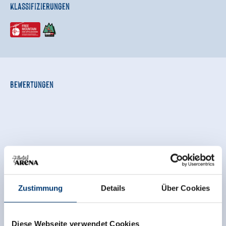
Klassifizierungen
Bewertungen
Zustimmung
Details
Über Cookies
Diese Unterkunft wurde außerhalb des
Buchungssystems bewertet. TrustYou sammelt diese
Bewertungen und errechnet einen Durchschnitt der
Diese Webseite verwendet Cookies