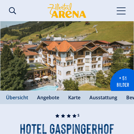
+ 51
BILDER
Übersicht
Angebote
Karte
Ausstattung
Be
🞙
🞙
🞙
🞙
S
Hotel Gaspingerhof