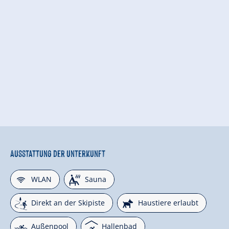
Ausstattung der Unterkunft
🜉
🗔
WLAN
Sauna
🞷
🔮
Direkt an der Skipiste
Haustiere erlaubt
🅐
🅤
Außenpool
Hallenbad