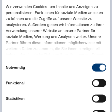
Bewertungsresultate.
Wir verwenden Cookies, um Inhalte und Anzeigen zu
personalisieren, Funktionen für soziale Medien anbieten
zu können und die Zugriffe auf unsere Website zu
analysieren. Außerdem geben wir Informationen zu Ihrer
Verwendung unserer Website an unsere Partner für
soziale Medien, Werbung und Analysen weiter. Unsere
Partner führen diese Informationen möglicherweise mit
weiteren Daten zusammen, die Sie ihnen bereitgestellt
haben oder die sie im Rahmen Ihrer Nutzung der Dienste
gesammelt haben.
Einwilligungsauswahl
Notwendig
Medieninhaber & Herausgeber:
Zeller Bergbahnen Zillertal GmbH & Co KG
Funktional
Rohr 23// A-6280 Zell am Ziller
Tel: +43 5282 7165// info@zillertalarena.com
www.zillertalarena.com
Statistiken