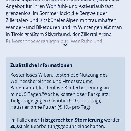
Angebot für Ihren Wohlfühl- und Aktivurlaub fast
grenzenlos. Im Sommer lockt die Bergwelt der
Zillertaler- und Kitzbüheler Alpen mit traumhaften
Wander- und Biketouren und im Winter genießt man
in Tirols größtem Skiverbund, der Zillertal Arena
Pulverschneevergnügen pur. Wer Ruhe und
Entspannung sucht findet dies in der großzügigen
Wellness- und Badelandschaft "1001 Nacht" und im
neuen Wellnessbereich "Spa-Feuer".
Zusätzliche Informationen
Kostenloses W-Lan, kostenlose Nutzung des
Wellnessbereiches und Fitnessraums,
Bademantel, kostenlose Kinderbetreuung an
mind. 5 Tagen/Woche, kostenloser Parkplatz,
Tiefgarage gegen Gebühr (€ 10,- pro Tag),
Haustier ohne Futter (€ 19,- pro Tag)
Im Falle einer
fristgerechten Stornierung
werden
30,00
als Bearbeitungsgebühr einbehalten.