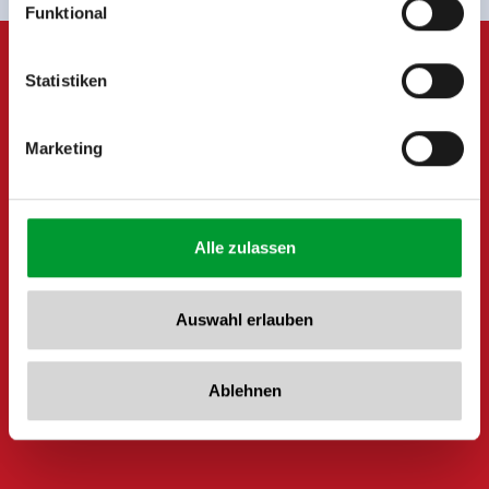
Funktional
Rohr 23// A-6280 Zell am Ziller
Tel: +43 5282 7165// info@zillertalarena.com
www.zillertalarena.com
Statistiken
Marketing
Alle zulassen
Auswahl erlauben
Ablehnen