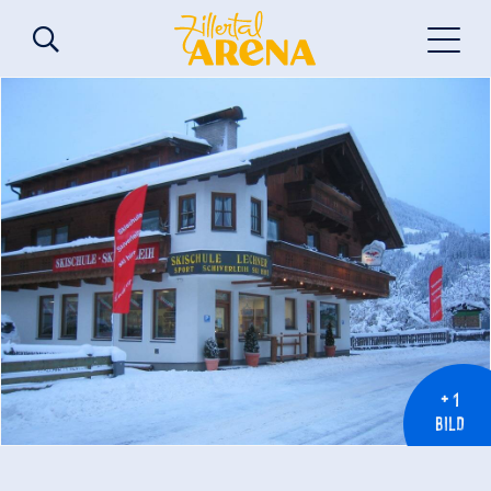
+ 1
BILD