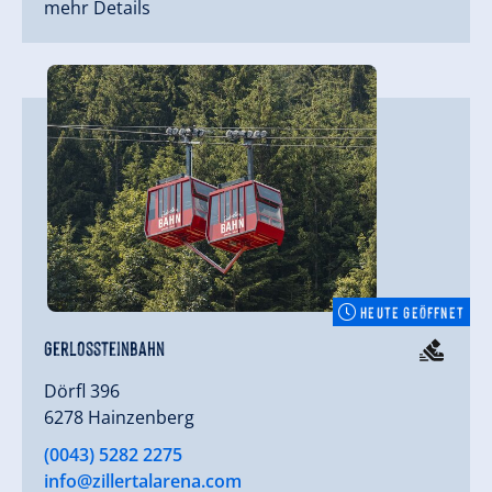
mehr Details
HEUTE GEÖFFNET
Gerlossteinbahn
Dörfl 396
6278 Hainzenberg
(0043) 5282 2275
info@zillertalarena.com