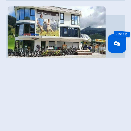
HEUTE GEÖFFNET
Öffentliche E-Ladestation Auto bei der
Isskogelbahn Gerlos
Hnr. 306
6281 Gerlos
(0043) 5284 5376
info@bbgerlos.at