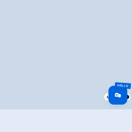
MapLibre
Überblick
🅇
Routenlänge
0.75 km