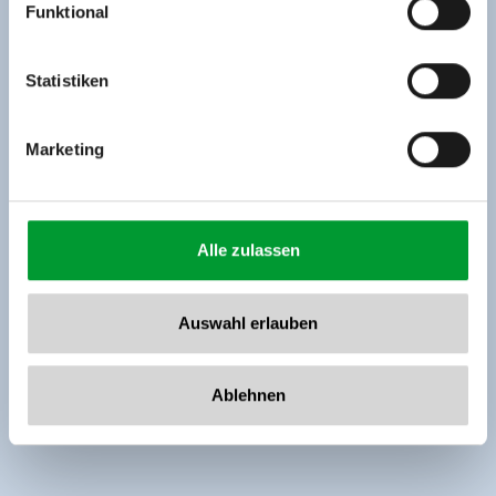
Funktional
Rohr 23// A-6280 Zell am Ziller
Tel: +43 5282 7165// info@zillertalarena.com
www.zillertalarena.com
Statistiken
Marketing
Alle zulassen
Auswahl erlauben
Ablehnen