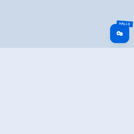
Überblick
Routenlänge
6 km
Schwierigkeit
Mittel
Höhenmeter
643 hm
Bergauf
Höchster Punkt
1833 m
Route Start
Hundsbichlhof am Gerlosberg (Abzweigung
Kreuzwiesenlamhütte)