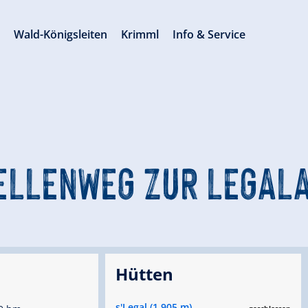
s
Wald-Königsleiten
Krimml
Info & Service
ELLENWEG ZUR LEGAL
Hütten
s'Legal (1.905 m)