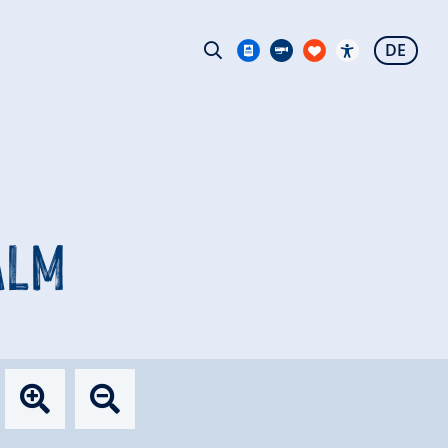
DE
ALM