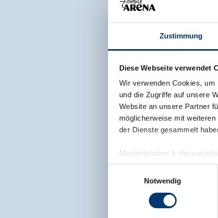
Zustimmung
Diese Webseite verwendet 
Wir verwenden Cookies, um I
und die Zugriffe auf unsere 
Website an unsere Partner fü
möglicherweise mit weiteren
der Dienste gesammelt habe
Medieninhaber & Herausgebe
Zeller Bergbahnen Zillert
Einwilligungsauswahl
Rohr 23// A-6280 Zell am Zill
Notwendig
Tel: +43 5282 7165// info@zi
www.zillertalarena.com