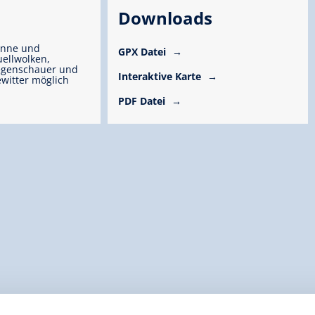
Downloads
onne und
GPX Datei
ellwolken,
egenschauer und
Interaktive Karte
witter möglich
PDF Datei