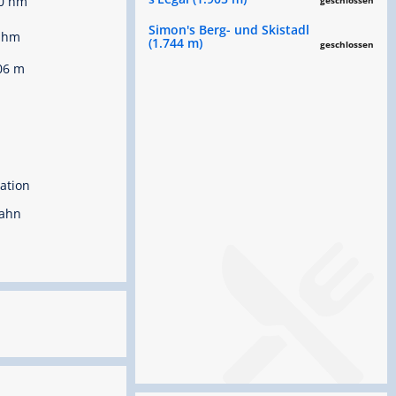
0 hm
geschlossen
Simon's Berg- und Skistadl
 hm
(1.744 m)
geschlossen
06 m
ation
bahn