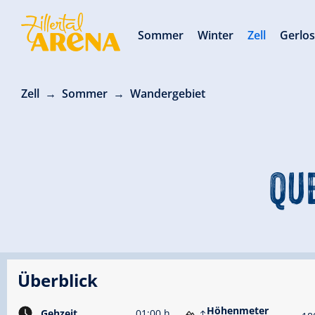
Sommer
Winter
Zell
Gerlo
Zell
Sommer
Wandergebiet
QU
Überblick
Höhenmeter
Gehzeit
01:00 h