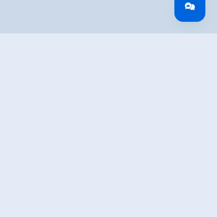
IBUNG
Quellenweg von der Rosenalm zur idyllisch gelegenen
it einer gemütlichen Auffahrt mit der Rosenalmbahn. Von
en Sie nach links auf dem Wanderweg Nr. 10 und halten sich