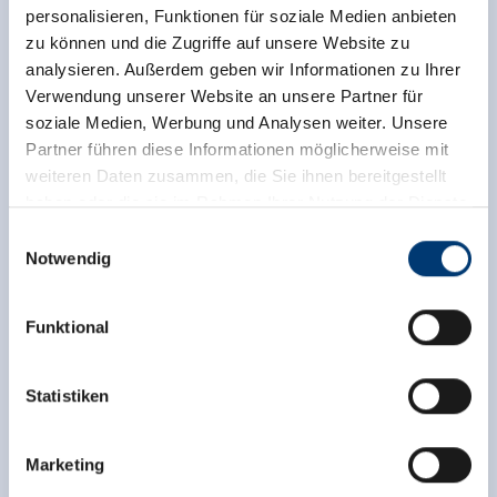
personalisieren, Funktionen für soziale Medien anbieten
zu können und die Zugriffe auf unsere Website zu
analysieren. Außerdem geben wir Informationen zu Ihrer
Verwendung unserer Website an unsere Partner für
soziale Medien, Werbung und Analysen weiter. Unsere
Partner führen diese Informationen möglicherweise mit
weiteren Daten zusammen, die Sie ihnen bereitgestellt
haben oder die sie im Rahmen Ihrer Nutzung der Dienste
gesammelt haben.
Einwilligungsauswahl
Notwendig
Medieninhaber & Herausgeber:
Zeller Bergbahnen Zillertal GmbH & Co KG
Funktional
Rohr 23// A-6280 Zell am Ziller
Tel: +43 5282 7165// info@zillertalarena.com
www.zillertalarena.com
Statistiken
Marketing