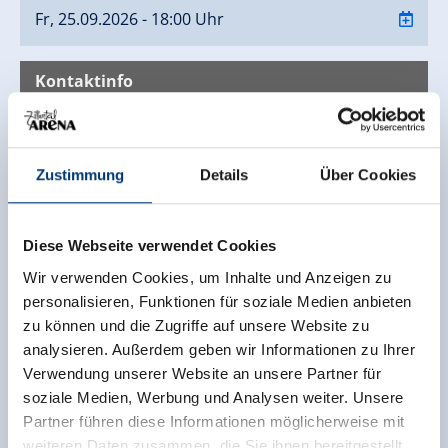
Fr, 25.09.2026 - 18:00 Uhr
Kontaktinfo
Das Posthotel GmbH
Rohrerstraße 4
6280 Zell am Ziller
Zustimmung
Details
Über Cookies
(0043) 5282 2236
info@zillerseasons.at
Diese Webseite verwendet Cookies
www.zillerseasons.at/
Wir verwenden Cookies, um Inhalte und Anzeigen zu
personalisieren, Funktionen für soziale Medien anbieten
zu können und die Zugriffe auf unsere Website zu
Zurück zur Übersicht
analysieren. Außerdem geben wir Informationen zu Ihrer
Verwendung unserer Website an unsere Partner für
soziale Medien, Werbung und Analysen weiter. Unsere
Partner führen diese Informationen möglicherweise mit
weiteren Daten zusammen, die Sie ihnen bereitgestellt