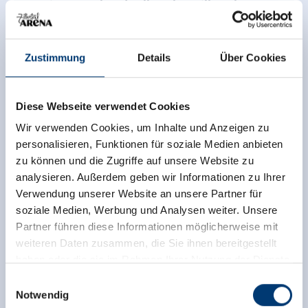
Tourismusverband Zell-Gerlos, Zillertal Arena
Dorfplatz 3a
6280 Zell am Ziller
Zustimmung
Details
Über Cookies
+43 5282 2281
info@zell-gerlos.at
www.zell-gerlos.at
Diese Webseite verwendet Cookies
Wir verwenden Cookies, um Inhalte und Anzeigen zu
personalisieren, Funktionen für soziale Medien anbieten
Zurück zur Übersicht
zu können und die Zugriffe auf unsere Website zu
analysieren. Außerdem geben wir Informationen zu Ihrer
Verwendung unserer Website an unsere Partner für
soziale Medien, Werbung und Analysen weiter. Unsere
Partner führen diese Informationen möglicherweise mit
Jetzt für den newsletter
weiteren Daten zusammen, die Sie ihnen bereitgestellt
haben oder die sie im Rahmen Ihrer Nutzung der Dienste
anmelden!
gesammelt haben.
Einwilligungsauswahl
Notwendig
Anmelden