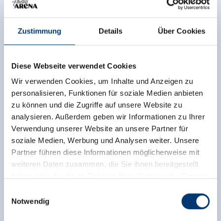
5743 Krimml
+43 6564 7239-0
Zustimmung
Details
Über Cookies
info@krimml.at
www.krimml.at
Diese Webseite verwendet Cookies
Wir verwenden Cookies, um Inhalte und Anzeigen zu
Zurück zur Übersicht
personalisieren, Funktionen für soziale Medien anbieten
zu können und die Zugriffe auf unsere Website zu
analysieren. Außerdem geben wir Informationen zu Ihrer
Verwendung unserer Website an unsere Partner für
soziale Medien, Werbung und Analysen weiter. Unsere
Jetzt für den newsletter
Partner führen diese Informationen möglicherweise mit
weiteren Daten zusammen, die Sie ihnen bereitgestellt
anmelden!
haben oder die sie im Rahmen Ihrer Nutzung der Dienste
gesammelt haben.
Einwilligungsauswahl
Anmelden
Notwendig
Medieninhaber & Herausgeber: