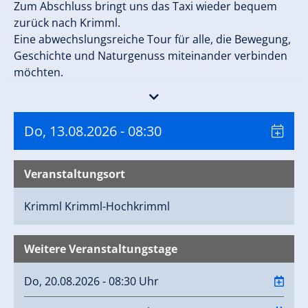
Zum Abschluss bringt uns das Taxi wieder bequem
zurück nach Krimml.
Eine abwechslungsreiche Tour für alle, die Bewegung,
Geschichte und Naturgenuss miteinander verbinden
möchten.
Anmeldung:
bis Dienstag 17:00 Uhr Tourismusbüro
Krimml Tel. +43 6564 7239 0
Do, 13.08.2026
- 08:30
Treffpunkt:
08:30 Uhr Tourismusbüro Krimml
Rückkehr:
ca. 16:00 Uhr
Kosten:
€ 22,00
Transfer p. P. (Hin- und Rückfahrt
Veranstaltungsort
Krimml Tauernhaus)Teilnahme an der Wanderung
mit KrimmlCard kostenlos, sonst € 15,00 p. P.
Krimml
Krimml-Hochkrimml
Anforderung:
leicht
Teilnehmer:
mind. 4 Personen
Weitere Veranstaltungstage
Termine 2026:
28.05.2026 – 01.10.2026
Do, 20.08.2026 - 08:30 Uhr