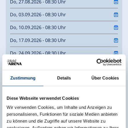
Do, 27.08.2026 - 08:30 Uhr
Do, 03.09.2026 - 08:30 Uhr
Do, 10.09.2026 - 08:30 Uhr
Do, 17.09.2026 - 08:30 Uhr
Do, 24.09.2026 - 08:30 Uhr
Do, 01.10.2026 - 08:30 Uhr
Zustimmung
Details
Über Cookies
Do, 08.10.2026 - 08:30 Uhr
Kontaktinfo
Diese Webseite verwendet Cookies
Wir verwenden Cookies, um Inhalte und Anzeigen zu
Tourismusverband Krimml-Hochkrimml
personalisieren, Funktionen für soziale Medien anbieten
Oberkrimml 37
zu können und die Zugriffe auf unsere Website zu
5743 Krimml
analysieren. Außerdem geben wir Informationen zu Ihrer