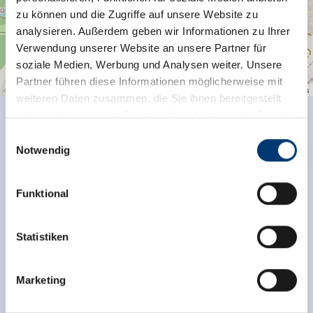
zu können und die Zugriffe auf unsere Website zu
analysieren. Außerdem geben wir Informationen zu Ihrer
Verwendung unserer Website an unsere Partner für
soziale Medien, Werbung und Analysen weiter. Unsere
Partner führen diese Informationen möglicherweise mit
| Map data ©
contributors
Leaflet
OpenStreetMap
weiteren Daten zusammen, die Sie ihnen bereitgestellt
haben oder die sie im Rahmen Ihrer Nutzung der Dienste
Zurück zur Übersicht
gesammelt haben.
Einwilligungsauswahl
Notwendig
Medieninhaber & Herausgeber:
Zeller Bergbahnen Zillertal GmbH & Co KG
Funktional
Rohr 23// A-6280 Zell am Ziller
Jetzt für den newsletter
Tel: +43 5282 7165// info@zillertalarena.com
www.zillertalarena.com
Statistiken
anmelden!
Anmelden
Marketing