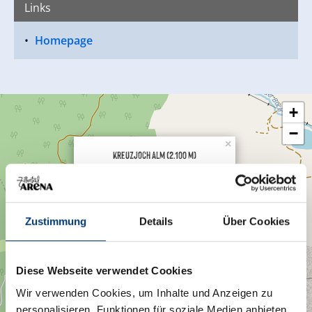
Links
Homepage
+
−
×
Kreuzjoch Alm (2.100 m)
Zustimmung
Details
Über Cookies
Zillertal Arena / Piste
Nummer 19
6280 Rohrberg
Route planen
Diese Webseite verwendet Cookies
Wir verwenden Cookies, um Inhalte und Anzeigen zu
personalisieren, Funktionen für soziale Medien anbieten