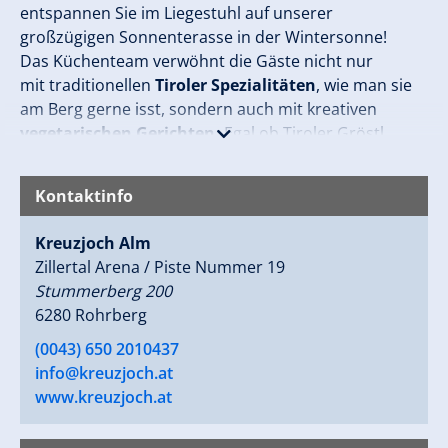
entspannen Sie im Liegestuhl auf unserer
großzügigen Sonnenterasse in der Wintersonne!
Das Küchenteam verwöhnt die Gäste nicht nur
mit traditionellen
Tiroler Spezialitäten
, wie man sie
am Berg gerne isst, sondern auch mit kreativen
vegetarischen Gerichten.
Egal ob Tiroler Gröstl,
Kaiserschmarrn (auch vegan und glutenfrei!) oder
Kuchen aus unserer Almbackstube, Hauptsache
Kontaktinfo
hausgemacht
ist unsere Devise!
Kreuzjoch Alm
Unsere Produkte kommen aus der familieneigenen
Zillertal Arena / Piste Nummer 19
Landwirtschaft und von
regionalen Produzenten
Stummerberg 200
und Lieferanten.
Für unseren Fokus auf Regionalität
6280 Rohrberg
werden wir seit Jahren als
„Bewusst Tirol“ Betrieb
ausgezeichnet.
(0043) 650 2010437
Für den schnellen Einkehrschwung ist
info@kreuzjoch.at
unser Lifthäusl auf der Sonnenterrasse der ideale
www.kreuzjoch.at
Stopp für eine Erfrischung oder einen kleinen Imbiss
zwischendurch.