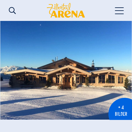
+ 4
BILDER