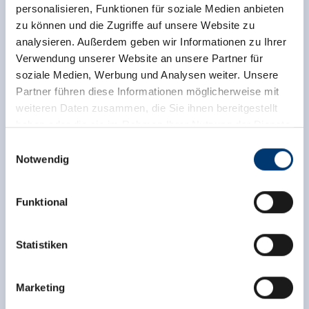
personalisieren, Funktionen für soziale Medien anbieten
zu können und die Zugriffe auf unsere Website zu
analysieren. Außerdem geben wir Informationen zu Ihrer
Verwendung unserer Website an unsere Partner für
soziale Medien, Werbung und Analysen weiter. Unsere
Partner führen diese Informationen möglicherweise mit
weiteren Daten zusammen, die Sie ihnen bereitgestellt
haben oder die sie im Rahmen Ihrer Nutzung der Dienste
gesammelt haben.
Einwilligungsauswahl
Notwendig
Medieninhaber & Herausgeber:
Zeller Bergbahnen Zillertal GmbH & Co KG
Zurück zur Übersicht
Funktional
Rohr 23// A-6280 Zell am Ziller
Tel: +43 5282 7165// info@zillertalarena.com
www.zillertalarena.com
Statistiken
Jetzt für den newsletter
Marketing
anmelden!