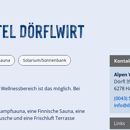
el Dörflwirt
Sauna
Solarium/Sonnenbank
Kontak
Alpen 
Dörfl 3
ellnessbereich ist das möglich. Bei
6278 H
(0043) 
info@do
Dampfsauna, eine Finnische Sauna, eine
dusche und eine Frischluft Terrasse
Links