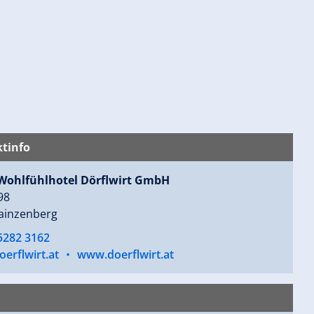
tinfo
Wohlfühlhotel Dörflwirt GmbH
98
ainzenberg
5282 3162
erflwirt.at
•
www.doerflwirt.at