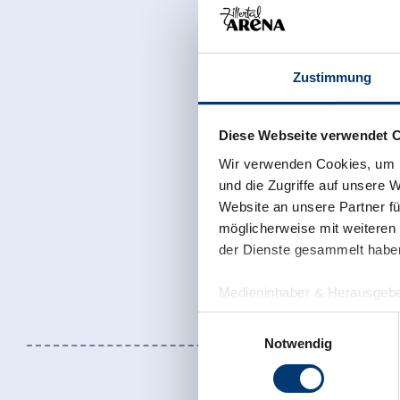
Zustimmung
Diese Webseite verwendet 
Wir verwenden Cookies, um I
und die Zugriffe auf unsere 
Website an unsere Partner fü
möglicherweise mit weiteren
der Dienste gesammelt habe
Medieninhaber & Herausgebe
Zeller Bergbahnen Zillert
Einwilligungsauswahl
Rohr 23// A-6280 Zell am Zill
Notwendig
Tel: +43 5282 7165// info@zi
www.zillertalarena.com