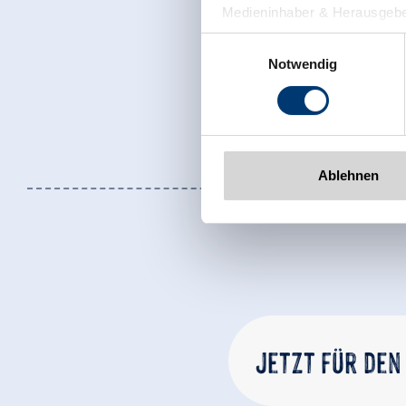
Medieninhaber & Herausgebe
Zeller Bergbahnen Zillert
Einwilligungsauswahl
Rohr 23// A-6280 Zell am Zill
Notwendig
Tel: +43 5282 7165// info@zi
www.zillertalarena.com
Ablehnen
Jetzt für den