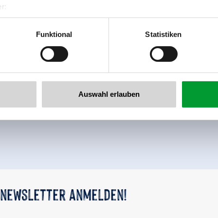
r:
al GmbH & Co KG
er
Funktional
Statistiken
llertalarena.com
Auswahl erlauben
Zurück zur Übersicht
 newsletter anmelden!