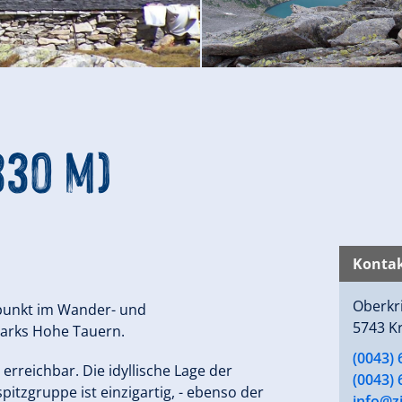
330 m)
Kontak
Oberkr
tzpunkt im Wander- und
5743 K
parks Hohe Tauern.
(0043) 
erreichbar. Die idyllische Lage der
(0043) 
tzgruppe ist einzigartig, - ebenso der
info@zi