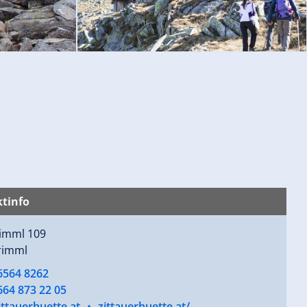
tinfo
imml 109
rimml
6564 8262
664 873 22 05
ttauerhuette.at
•
zittauerhuette.at/