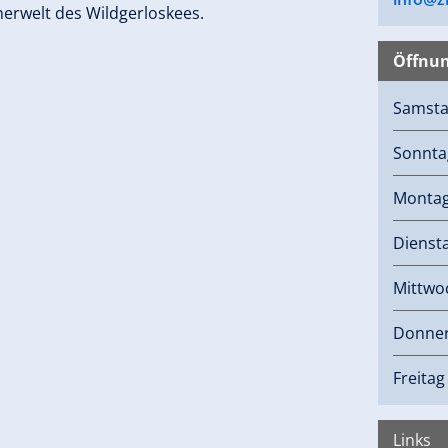
herwelt des Wildgerloskees.
Öffnun
Samst
Sonnta
Monta
Dienst
Mittwo
Donner
Freitag
Links