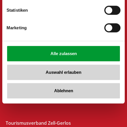
Tel: +43 5282 7165// info@zillertalarena.com
www.zillertalarena.com
Statistiken
Marketing
Alle zulassen
Auswahl erlauben
Ablehnen
Tourismusverband Zell-Gerlos