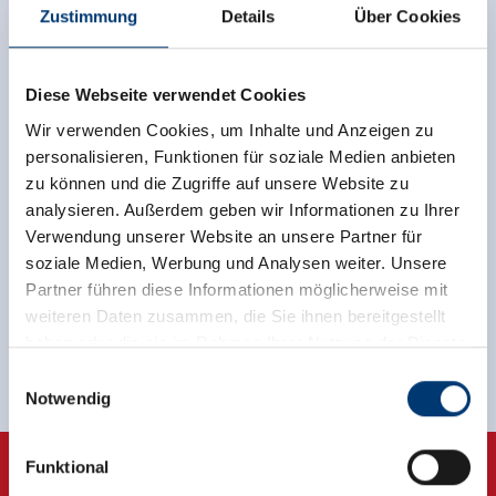
Zustimmung
Details
Über Cookies
Diese Webseite verwendet Cookies
Zurück zur Übersicht
Wir verwenden Cookies, um Inhalte und Anzeigen zu
personalisieren, Funktionen für soziale Medien anbieten
zu können und die Zugriffe auf unsere Website zu
analysieren. Außerdem geben wir Informationen zu Ihrer
Jetzt für den newsletter
Verwendung unserer Website an unsere Partner für
soziale Medien, Werbung und Analysen weiter. Unsere
anmelden!
Partner führen diese Informationen möglicherweise mit
weiteren Daten zusammen, die Sie ihnen bereitgestellt
Anmelden
haben oder die sie im Rahmen Ihrer Nutzung der Dienste
gesammelt haben.
Einwilligungsauswahl
Notwendig
Medieninhaber & Herausgeber:
Zeller Bergbahnen Zillertal GmbH & Co KG
Funktional
Rohr 23// A-6280 Zell am Ziller