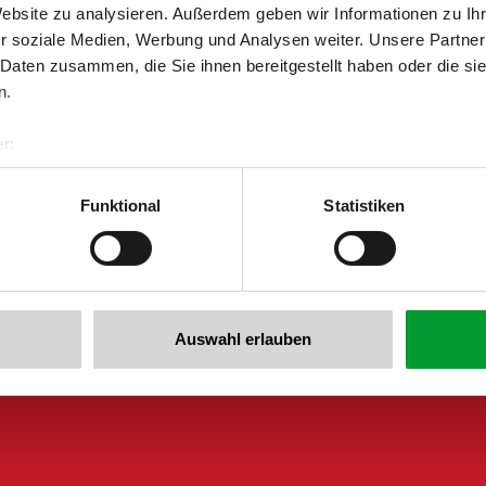
Website zu analysieren. Außerdem geben wir Informationen zu I
r soziale Medien, Werbung und Analysen weiter. Unsere Partner
 Daten zusammen, die Sie ihnen bereitgestellt haben oder die s
n.
r:
al GmbH & Co KG
 newsletter anmelden!
er
Funktional
Statistiken
llertalarena.com
Auswahl erlauben