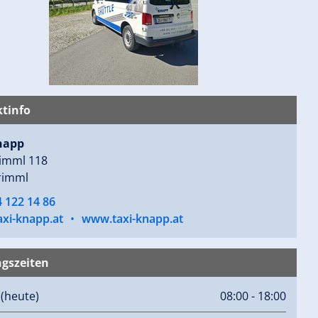
tinfo
napp
imml 118
rimml
 122 14 86
axi-knapp.at
•
www.taxi-knapp.at
gszeiten
g
(heute)
08:00 - 18:00