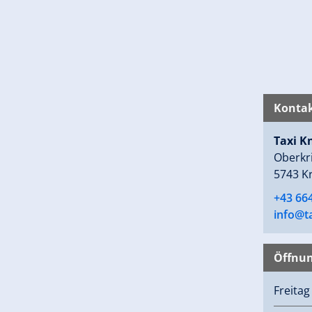
Kontak
Taxi K
Oberkr
5743 K
+43 664
info@t
Öffnun
Freita