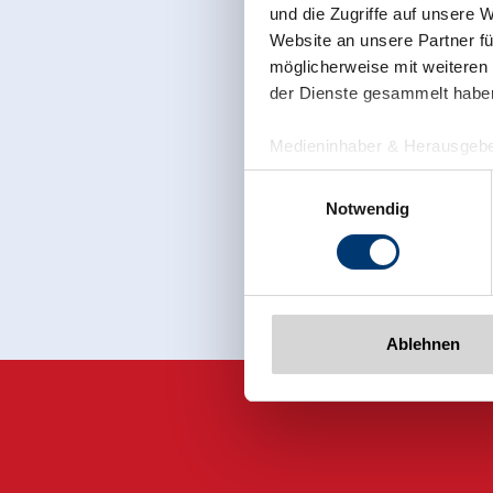
und die Zugriffe auf unsere 
Website an unsere Partner fü
möglicherweise mit weiteren
der Dienste gesammelt habe
Medieninhaber & Herausgebe
Zeller Bergbahnen Zillert
Einwilligungsauswahl
Jetzt für den
Rohr 23// A-6280 Zell am Zill
Notwendig
Tel: +43 5282 7165// info@zi
www.zillertalarena.com
Ablehnen