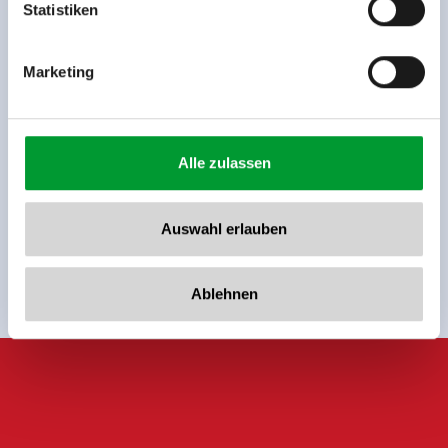
www.zillertalarena.com
Statistiken
Zurück zur Übersicht
Marketing
Jetzt für den newsletter
Alle zulassen
anmelden!
Auswahl erlauben
Anmelden
Ablehnen