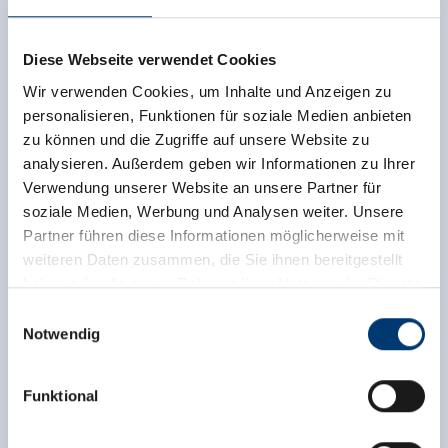
Diese Webseite verwendet Cookies
Wir verwenden Cookies, um Inhalte und Anzeigen zu
personalisieren, Funktionen für soziale Medien anbieten
zu können und die Zugriffe auf unsere Website zu
analysieren. Außerdem geben wir Informationen zu Ihrer
Verwendung unserer Website an unsere Partner für
soziale Medien, Werbung und Analysen weiter. Unsere
Partner führen diese Informationen möglicherweise mit
weiteren Daten zusammen, die Sie ihnen bereitgestellt
haben oder die sie im Rahmen Ihrer Nutzung der Dienste
gesammelt haben.
Einwilligungsauswahl
Notwendig
Medieninhaber & Herausgeber:
Zeller Bergbahnen Zillertal GmbH & Co KG
Funktional
Rohr 23// A-6280 Zell am Ziller
Tel: +43 5282 7165// info@zillertalarena.com