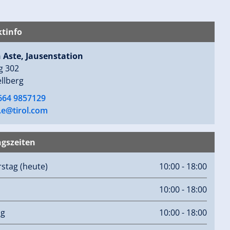
tinfo
 Aste, Jausenstation
g 302
llberg
 664 9857129
.e@tirol.com
gszeiten
rstag
(heute)
10:00 - 18:00
10:00 - 18:00
ag
10:00 - 18:00