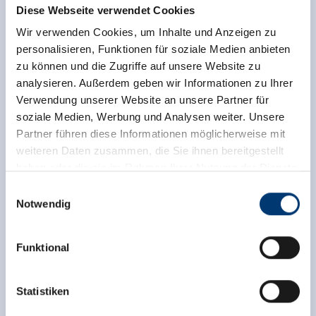
Diese Webseite verwendet Cookies
Wir verwenden Cookies, um Inhalte und Anzeigen zu
personalisieren, Funktionen für soziale Medien anbieten
zu können und die Zugriffe auf unsere Website zu
analysieren. Außerdem geben wir Informationen zu Ihrer
Verwendung unserer Website an unsere Partner für
soziale Medien, Werbung und Analysen weiter. Unsere
Partner führen diese Informationen möglicherweise mit
weiteren Daten zusammen, die Sie ihnen bereitgestellt
haben oder die sie im Rahmen Ihrer Nutzung der Dienste
gesammelt haben.
Einwilligungsauswahl
Notwendig
Medieninhaber & Herausgeber:
Zeller Bergbahnen Zillertal GmbH & Co KG
Funktional
Rohr 23// A-6280 Zell am Ziller
Tel: +43 5282 7165// info@zillertalarena.com
Zurück zur Übersicht
www.zillertalarena.com
Statistiken