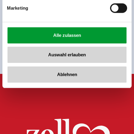
Marketing
Jetzt für den newsletter
anmelden!
Alle zulassen
Anmelden
Auswahl erlauben
Ablehnen