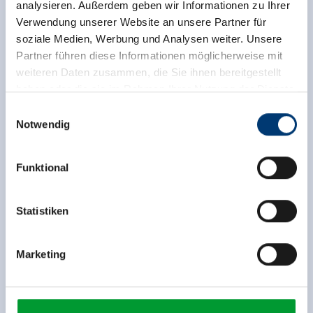
analysieren. Außerdem geben wir Informationen zu Ihrer
Verwendung unserer Website an unsere Partner für
soziale Medien, Werbung und Analysen weiter. Unsere
Partner führen diese Informationen möglicherweise mit
weiteren Daten zusammen, die Sie ihnen bereitgestellt
haben oder die sie im Rahmen Ihrer Nutzung der Dienste
gesammelt haben.
Einwilligungsauswahl
Zurück zur Übersicht
Notwendig
Medieninhaber & Herausgeber:
Zeller Bergbahnen Zillertal GmbH & Co KG
Funktional
Rohr 23// A-6280 Zell am Ziller
Tel: +43 5282 7165// info@zillertalarena.com
www.zillertalarena.com
Jetzt für den newsletter
Statistiken
anmelden!
Marketing
Anmelden