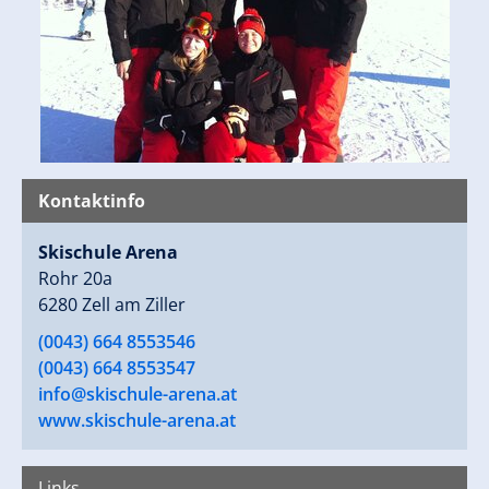
Kontaktinfo
Skischule Arena
Rohr 20a
6280 Zell am Ziller
(0043) 664 8553546
(0043) 664 8553547
info@skischule-arena.at
www.skischule-arena.at
Links