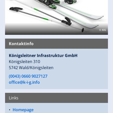
XXL
6 Paar Ski & Schuhe + extra Storage
Link zur Homepage:
https://www.k-i-
© KIG
g.info/de/infrastrukturgebaeude/skidepot
Kontaktinfo
Königsleitner Infrastruktur GmbH
Königsleiten 310
5742 Wald/Königsleiten
(0043) 0660 9027127
office@k-i-g.info
Links
Homepage