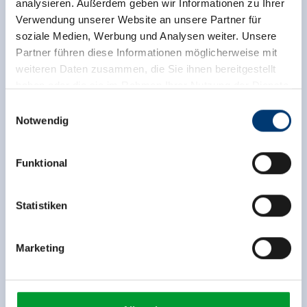
analysieren. Außerdem geben wir Informationen zu Ihrer
Verwendung unserer Website an unsere Partner für
soziale Medien, Werbung und Analysen weiter. Unsere
Partner führen diese Informationen möglicherweise mit
weiteren Daten zusammen, die Sie ihnen bereitgestellt
haben oder die sie im Rahmen Ihrer Nutzung der Dienste
gesammelt haben.
Einwilligungsauswahl
Zurück zur Übersicht
Notwendig
Medieninhaber & Herausgeber:
Zeller Bergbahnen Zillertal GmbH & Co KG
Funktional
Rohr 23// A-6280 Zell am Ziller
Tel: +43 5282 7165// info@zillertalarena.com
Jetzt für den newsletter
www.zillertalarena.com
Statistiken
anmelden!
Marketing
Anmelden