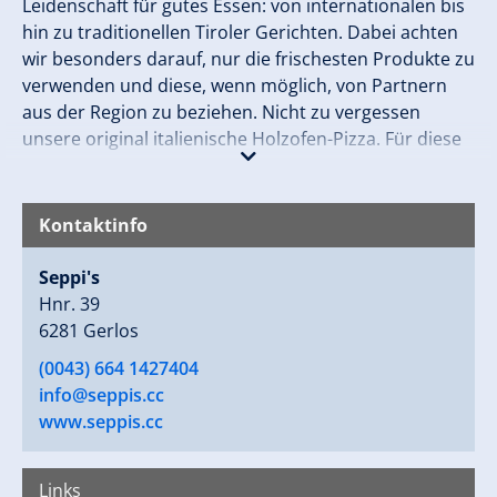
Leidenschaft für gutes Essen: von internationalen bis
hin zu traditionellen Tiroler Gerichten. Dabei achten
wir besonders darauf, nur die frischesten Produkte zu
verwenden und diese, wenn möglich, von Partnern
aus der Region zu beziehen. Nicht zu vergessen
unsere original italienische Holzofen-Pizza. Für diese
verwenden wir nur die besten Zutaten aus Bella Italia!
The Rooftop ist der beste Spot in den verschneiten
Kontaktinfo
Bergen von Gerlos ist um das Leben zu feiern. Solltest
du dich dafür entschieden haben in The Rooftop zu
Seppi's
essen, kann es dir durchaus passieren, dass du auf
Hnr. 39
einmal tanzend auf einem der Tische landest. Aber
6281 Gerlos
keine Angst, du wirst dabei nicht alleine sein. Wenn
(0043) 664 1427404
nämlich die DJs langsam die Musik lauter drehen und
info@seppis.cc
von Chillout auf House wechseln, trifft sich hier jeder
www.seppis.cc
um zu feiern.
Links