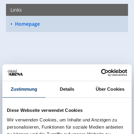
Links
Link zur Homepage:
https://www.k-i-
Homepage
g.info/de/infrastrukturgebaeude/seminarraum
Zustimmung
Details
Über Cookies
Diese Webseite verwendet Cookies
Wir verwenden Cookies, um Inhalte und Anzeigen zu
personalisieren, Funktionen für soziale Medien anbieten