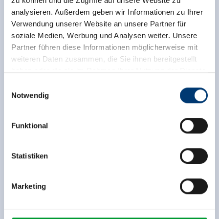
zu können und die Zugriffe auf unsere Website zu
analysieren. Außerdem geben wir Informationen zu Ihrer
Verwendung unserer Website an unsere Partner für
soziale Medien, Werbung und Analysen weiter. Unsere
Partner führen diese Informationen möglicherweise mit
weiteren Daten zusammen, die Sie ihnen bereitgestellt
haben oder die sie im Rahmen Ihrer Nutzung der Dienste
gesammelt haben.
Einwilligungsauswahl
Notwendig
Zurück zur Übersicht
Medieninhaber & Herausgeber:
Zeller Bergbahnen Zillertal GmbH & Co KG
Funktional
Rohr 23// A-6280 Zell am Ziller
Tel: +43 5282 7165// info@zillertalarena.com
www.zillertalarena.com
Statistiken
Jetzt für den newsletter
anmelden!
Marketing
Anmelden