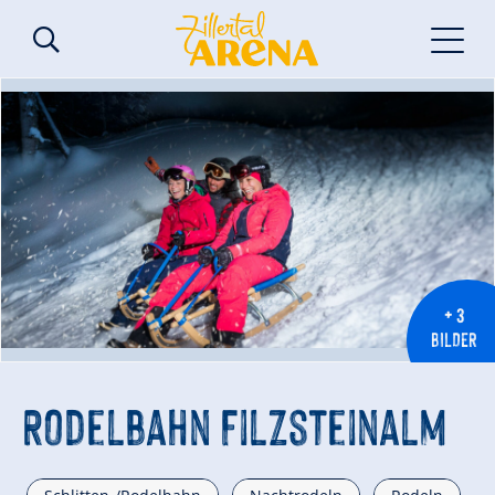
+ 3
BILDER
© Zillertal Arena
Rodelbahn Filzsteinalm