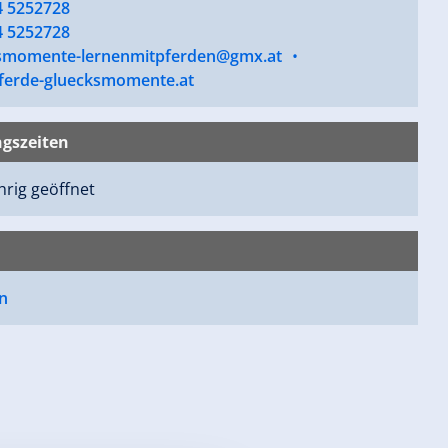
4 5252728
4 5252728
smomente-lernenmitpferden@gmx.at
•
erde-gluecksmomente.at
gszeiten
rig geöffnet
n