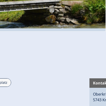
platz
Kontak
Oberkr
5743 K