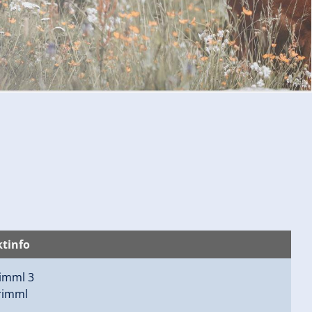
© Reiten Glücksmomente
tinfo
imml 3
rimml