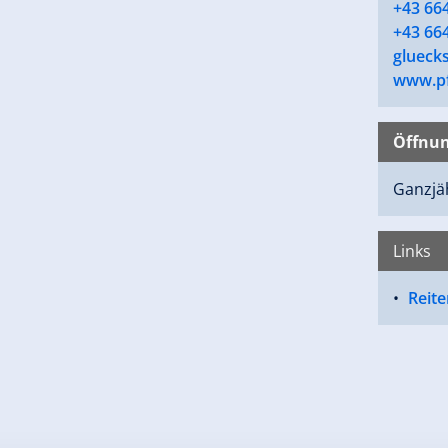
+43 66
+43 66
glueck
www.pf
Öffnun
Ganzjäh
Links
Reite