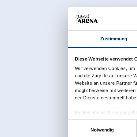
Zustimmung
Diese Webseite verwendet 
Wir verwenden Cookies, um I
und die Zugriffe auf unsere 
Website an unsere Partner fü
möglicherweise mit weiteren
der Dienste gesammelt habe
Medieninhaber & Herausgebe
Zeller Bergbahnen Zillert
Einwilligungsauswahl
Rohr 23// A-6280 Zell am Zill
Notwendig
Tel: +43 5282 7165// info@zi