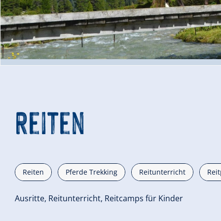
© Glücksmomente - Lernen mit Pferden
Reiten
Reiten
Pferde Trekking
Reitunterricht
Reit
Ausritte, Reitunterricht, Reitcamps für Kinder