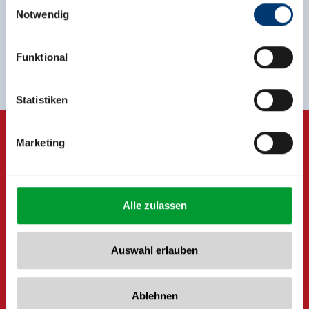
Einwilligungsauswahl
anmelden!
Notwendig
Medieninhaber & Herausgeber:
Zeller Bergbahnen Zillertal GmbH & Co KG
Anmelden
Funktional
Rohr 23// A-6280 Zell am Ziller
Tel: +43 5282 7165// info@zillertalarena.com
www.zillertalarena.com
Statistiken
Marketing
Alle zulassen
Auswahl erlauben
Ablehnen