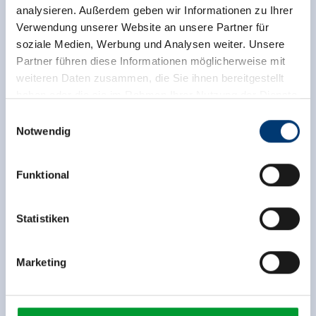
analysieren. Außerdem geben wir Informationen zu Ihrer
Verwendung unserer Website an unsere Partner für
soziale Medien, Werbung und Analysen weiter. Unsere
Partner führen diese Informationen möglicherweise mit
weiteren Daten zusammen, die Sie ihnen bereitgestellt
haben oder die sie im Rahmen Ihrer Nutzung der Dienste
gesammelt haben.
Einwilligungsauswahl
Notwendig
Zurück zur Übersicht
Medieninhaber & Herausgeber:
Zeller Bergbahnen Zillertal GmbH & Co KG
Funktional
Rohr 23// A-6280 Zell am Ziller
Tel: +43 5282 7165// info@zillertalarena.com
www.zillertalarena.com
Statistiken
Jetzt für den newsletter
anmelden!
Marketing
Anmelden