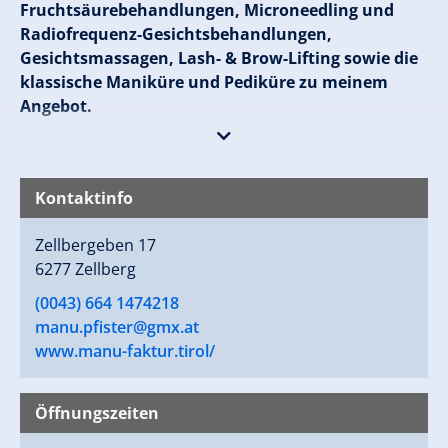
Fruchtsäurebehandlungen, Microneedling und
Radiofrequenz-Gesichtsbehandlungen,
Gesichtsmassagen, Lash- & Brow-Lifting sowie die
klassische Maniküre und Pediküre zu meinem
Angebot.
Wenn Du Dich von Kopf bis Fuß verwöhnen lassen
und wieder “leichtfüßig” durchs Leben schreiten
Kontaktinfo
möchtest oder Deine natürliche Schönheit noch ein
wenig mehr hervorgehoben werden soll, bist Du bei
Zellbergeben 17
mir also genau richtig. Melde Dich gern jederzeit, um
6277 Zellberg
einen Termin zu vereinbaren!
(0043) 664 1474218
manu.pfister@gmx.at
www.manu-faktur.tirol/
Öffnungszeiten