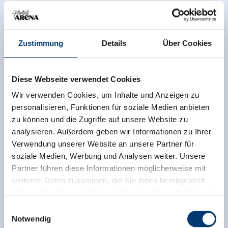
Die Schatzkarte kann kostenlos im Tourismusbüro
Gerlos, an der Talstation der Isskogelbahn und am
Links
Beginn der Wege abgeholt werden.
Zustimmung
Details
Über Cookies
Die Locandy-App steht frei im Playstore bzw.
Homepage
im Appstore zum Download bereit.
Diese Webseite verwendet Cookies
Die drei Abenteuer können unabhängig von einander
Zurück zur Übersicht
und in beliebiger Reihenfolge gespielt werden.
Wir verwenden Cookies, um Inhalte und Anzeigen zu
personalisieren, Funktionen für soziale Medien anbieten
QR-Code scannen, Gerlosherzen sammeln und
zu können und die Zugriffe auf unsere Website zu
gemeinsam mit Elisabeth, Leonhard und Fips das
analysieren. Außerdem geben wir Informationen zu Ihrer
Königreich Solregien retten!
Verwendung unserer Website an unsere Partner für
Jetzt für den newsletter
Zur Belohnung gibt es für alle Abenteurer eine kleine
soziale Medien, Werbung und Analysen weiter. Unsere
anmelden!
Überraschung im Tourismusbüro Gerlos!
Partner führen diese Informationen möglicherweise mit
weiteren Daten zusammen, die Sie ihnen bereitgestellt
Dauer: jeweils ca. 2 Stunden
haben oder die sie im Rahmen Ihrer Nutzung der Dienste
Anmelden
Geeignet für Kinder ab 6 Jahren
gesammelt haben.
Einwilligungsauswahl
Notwendig