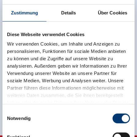
Zustimmung
Details
Über Cookies
Diese Webseite verwendet Cookies
Zurück zur Übersicht
Wir verwenden Cookies, um Inhalte und Anzeigen zu
personalisieren, Funktionen für soziale Medien anbieten
zu können und die Zugriffe auf unsere Website zu
analysieren. Außerdem geben wir Informationen zu Ihrer
Verwendung unserer Website an unsere Partner für
soziale Medien, Werbung und Analysen weiter. Unsere
Jetzt für den newsletter
Partner führen diese Informationen möglicherweise mit
anmelden!
weiteren Daten zusammen, die Sie ihnen bereitgestellt
haben oder die sie im Rahmen Ihrer Nutzung der Dienste
Anmelden
gesammelt haben.
Einwilligungsauswahl
Notwendig
Medieninhaber & Herausgeber:
Zeller Bergbahnen Zillertal GmbH & Co KG